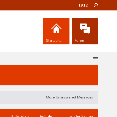
19:12
Startseite
Foren
More Unanswered Messages
Antworten
Aufrufe
Letzter Beitrag