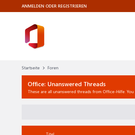
ANMELDEN ODER REGISTRIEREN
Startseite
Foren
Office:
Unanswered Threads
These are all unanswered threads from Office-Hilfe.
You
Titel