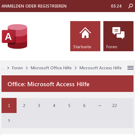
ANMELDEN ODER REGISTRIEREN
03:24
Startseite
Foren
...
Foren
Microsoft Office Hilfe
Microsoft Access Hilfe
Office:
Microsoft Access Hilfe
1
2
3
4
5
6
→
22