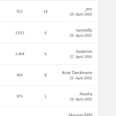
jmc
915
14
29. April 2003
tantelilly
1.051
6
29. April 2003
bokeron
1.404
6
27. April 2003
Arne Dieckmann
909
8
25. April 2003
Nouba
975
1
24. April 2003
Massias2000