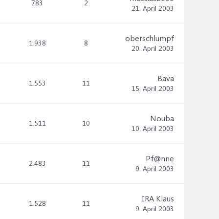
783
2
21. April 2003
oberschlumpf
1.938
8
20. April 2003
Bava
1.553
11
15. April 2003
Nouba
1.511
10
10. April 2003
Pf@nne
2.483
11
9. April 2003
IRA Klaus
1.528
11
9. April 2003