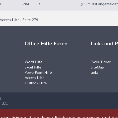
81
→
284
(Du musst angemeldet o
Access Hilfe | Seite 279
Office Hilfe Foren
Links und 
Word Hilfe
Excel-Ticker
Excel Hilfe
SiteMap
PowerPoint Hilfe
Links
Access Hilfe
Outlook Hilfe
.
 LLC.
rsonalisieren, diese deiner Erfahrung anzupassen und di