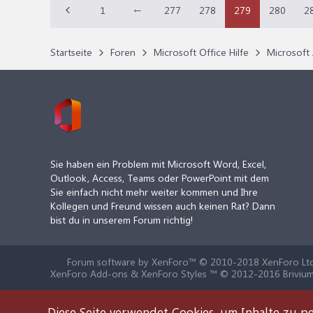
1
←
277
278
279
280
2
Startseite
Foren
Microsoft Office Hilfe
Microsoft 
Sie haben ein Problem mit Microsoft Word, Excel,
Outlook, Access, Teams oder PowerPoint mit dem
Sie einfach nicht mehr weiter kommen und Ihre
Kollegen und Freund wissen auch keinen Rat? Dann
bist du in unserem Forum richtig!
Forum software by XenForo™
© 2010-2018 XenForo Ltd
XenForo Add-ons & XenForo Styles ™ © 2012-2016 Brivium
Diese Seite verwendet Cookies, um Inhalte zu pe