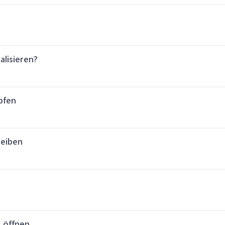
alisieren?
pfen
reiben
 öffnen