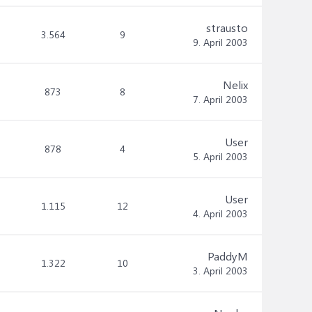
strausto
3.564
9
9. April 2003
Nelix
873
8
7. April 2003
User
878
4
5. April 2003
User
1.115
12
4. April 2003
PaddyM
1.322
10
3. April 2003