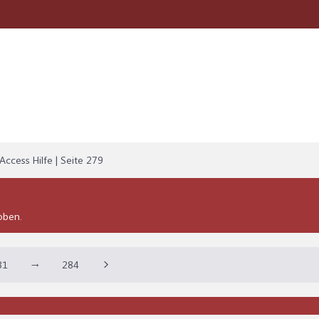
Access Hilfe | Seite 279
oben.
81
→
284