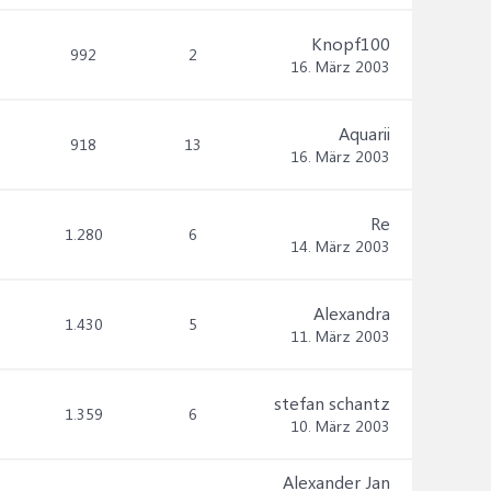
Knopf100
992
2
16. März 2003
Aquarii
918
13
16. März 2003
Re
1.280
6
14. März 2003
Alexandra
1.430
5
11. März 2003
stefan schantz
1.359
6
10. März 2003
Alexander Jan