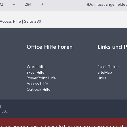
82
→
284
(Du musst angemeldet o
Access Hilfe | Seite 280
Office Hilfe Foren
Links und 
Word Hilfe
Excel-Ticker
Excel Hilfe
SiteMap
PowerPoint Hilfe
Links
Access Hilfe
Outlook Hilfe
.
 LLC.
rsonalisieren, diese deiner Erfahrung anzupassen und di