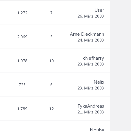
User
1.272
7
26. März 2003
Arne Dieckmann
2.069
5
24. März 2003
chiefharry
1.078
10
23. März 2003
Nelix
723
6
23. März 2003
TykaAndreas
1.789
12
21. März 2003
Nouba