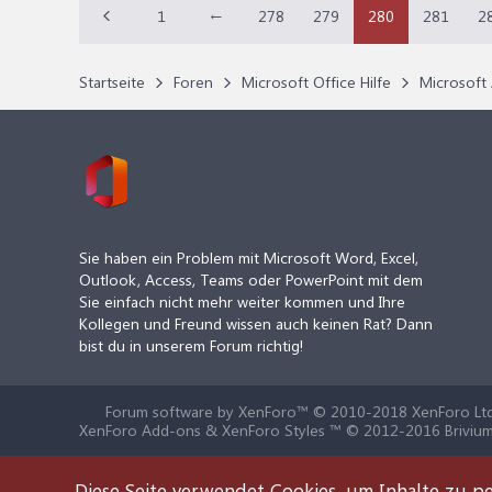
1
←
278
279
280
281
2
Startseite
Foren
Microsoft Office Hilfe
Microsoft 
Sie haben ein Problem mit Microsoft Word, Excel,
Outlook, Access, Teams oder PowerPoint mit dem
Sie einfach nicht mehr weiter kommen und Ihre
Kollegen und Freund wissen auch keinen Rat? Dann
bist du in unserem Forum richtig!
Forum software by XenForo™
© 2010-2018 XenForo Ltd
XenForo Add-ons & XenForo Styles ™ © 2012-2016 Brivium
Diese Seite verwendet Cookies, um Inhalte zu pe