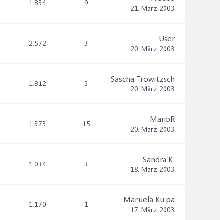
1.834
9
21. März 2003
User
2.572
3
20. März 2003
Sascha Trowitzsch
1.812
3
20. März 2003
MarioR
1.373
15
20. März 2003
Sandra K.
1.034
3
18. März 2003
Manuela Kulpa
1.170
1
17. März 2003