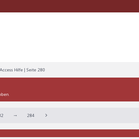
Access Hilfe | Seite 280
oben.
82
→
284