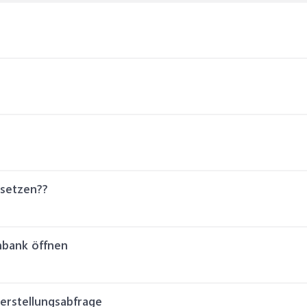
rsetzen??
nbank öffnen
nerstellungsabfrage