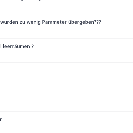
s wurden zu wenig Parameter übergeben???
l leerräumen ?
r