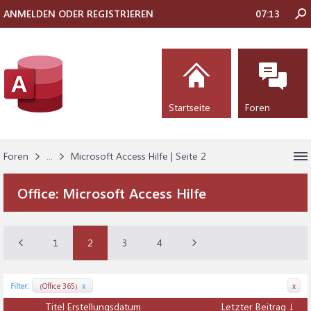
ANMELDEN ODER REGISTRIEREN
07:13
Startseite
Foren
Foren
...
Microsoft Access Hilfe | Seite 2
Office:
Microsoft Access Hilfe
1
2
3
4
Filter:
(Office 365)
x
x
Titel
Erstellungsdatum
Letzter Beitrag ↓