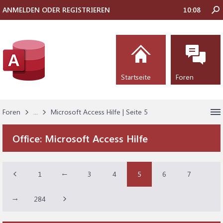
ANMELDEN ODER REGISTRIEREN
10:08
Startseite
Foren
Foren
...
Microsoft Access Hilfe | Seite 5
Office:
Microsoft Access Hilfe
1
←
3
4
5
6
7
→
284