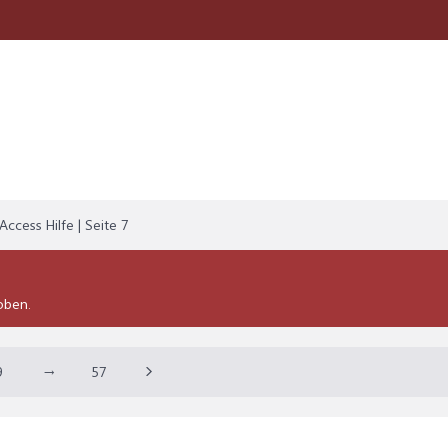
Access Hilfe | Seite 7
oben.
9
→
57