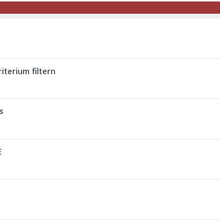
iterium filtern
s
E