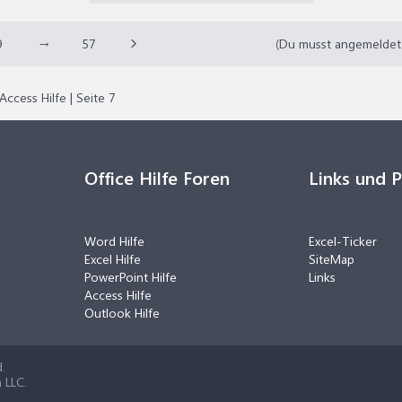
9
→
57
(Du musst angemeldet o
Access Hilfe | Seite 7
Office Hilfe Foren
Links und 
Word Hilfe
Excel-Ticker
Excel Hilfe
SiteMap
PowerPoint Hilfe
Links
Access Hilfe
Outlook Hilfe
.
 LLC.