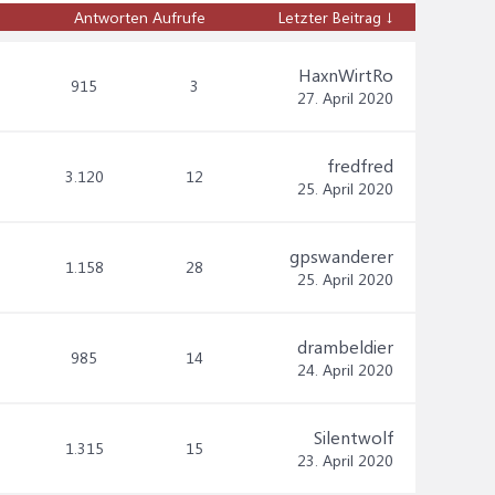
Antworten
Aufrufe
Letzter Beitrag ↓
HaxnWirtRo
915
3
27. April 2020
fredfred
3.120
12
25. April 2020
gpswanderer
1.158
28
25. April 2020
drambeldier
985
14
24. April 2020
Silentwolf
1.315
15
23. April 2020