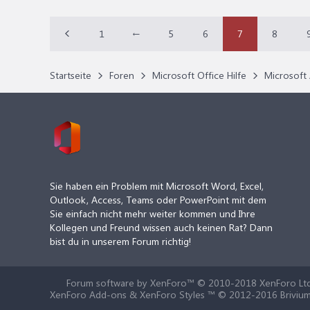
1
←
5
6
7
8
Startseite
Foren
Microsoft Office Hilfe
Microsoft 
Sie haben ein Problem mit Microsoft Word, Excel,
Outlook, Access, Teams oder PowerPoint mit dem
Sie einfach nicht mehr weiter kommen und Ihre
Kollegen und Freund wissen auch keinen Rat? Dann
bist du in unserem Forum richtig!
Forum software by XenForo™
© 2010-2018 XenForo Ltd
XenForo Add-ons & XenForo Styles ™ © 2012-2016 Brivium