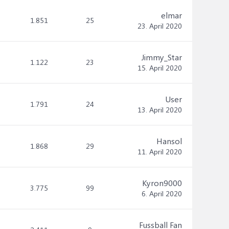
elmar
1.851
25
23. April 2020
Jimmy_Star
1.122
23
15. April 2020
User
1.791
24
13. April 2020
Hansol
1.868
29
11. April 2020
Kyron9000
3.775
99
6. April 2020
Fussball Fan