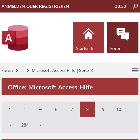
ANMELDEN ODER REGISTRIEREN
10:50
Startseite
Foren
Foren
...
Microsoft Access Hilfe | Seite 8
Office:
Microsoft Access Hilfe
1
←
6
7
8
9
10
→
284