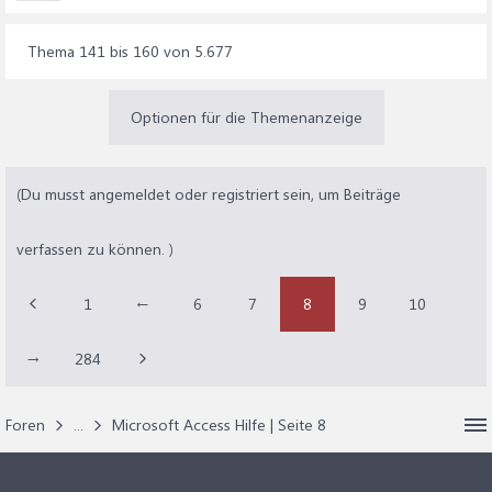
Thema 141 bis 160 von 5.677
Optionen für die Themenanzeige
(Du musst angemeldet oder registriert sein, um Beiträge
verfassen zu können. )
1
←
6
7
8
9
10
→
284
Foren
...
Microsoft Access Hilfe | Seite 8