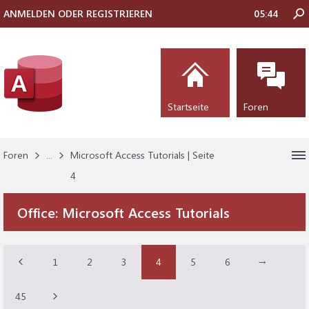
ANMELDEN ODER REGISTRIEREN
05:44
Startseite
Foren
Foren
...
Microsoft Access Tutorials | Seite
4
Office:
Microsoft Access Tutorials
1
2
3
4
5
6
→
45