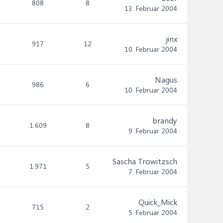
808
8
13. Februar 2004
jinx
917
12
10. Februar 2004
Nagus
986
6
10. Februar 2004
brandy
1.609
8
9. Februar 2004
Sascha Trowitzsch
1.971
5
7. Februar 2004
Quick_Mick
715
2
5. Februar 2004