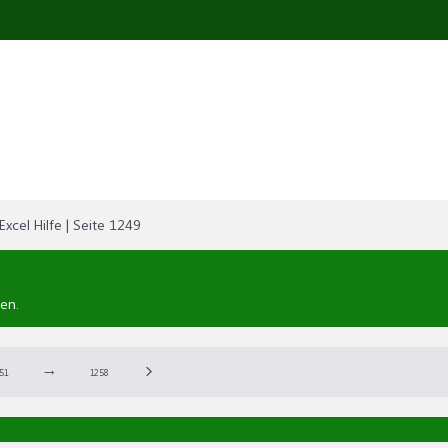
Excel Hilfe | Seite 1249
en.
→
51
1258