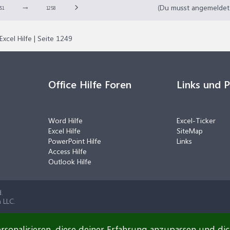
→
(Du musst angemeldet o
51
1258
Excel Hilfe | Seite 1249
Office Hilfe Foren
Links und 
Word Hilfe
Excel-Ticker
Excel Hilfe
SiteMap
PowerPoint Hilfe
Links
Access Hilfe
Outlook Hilfe
.
 LLC.
rsonalisieren, diese deiner Erfahrung anzupassen und di