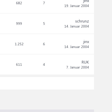
jinx
682
7
19. Januar 2004
schrunz
999
5
14. Januar 2004
jinx
1.252
6
14. Januar 2004
RUK
611
4
7. Januar 2004