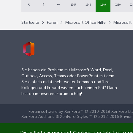
1
←
1247
1248
1249
1250
12
Startseite
Foren
Microsoft Office Hilfe
Microsoft 
Sie haben ein Problem mit Microsoft Word, Excel,
Outlook, Access, Teams oder PowerPoint mit dem
Sie einfach nicht mehr weiter kommen und Ihre
Kollegen und Freund wissen auch keinen Rat? Dann
bist du in unserem Forum richtig!
Forum software by XenForo™
© 2010-2018 XenForo Ltd
XenForo Add-ons & XenForo Styles ™ © 2012-2016 Brivium
Diese Seite verwendet Cookies, um Inhalte zu pe