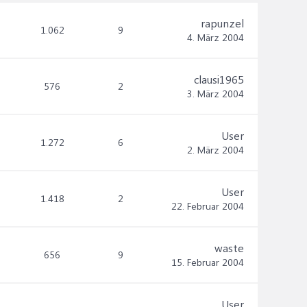
rapunzel
1.062
9
4. März 2004
clausi1965
576
2
3. März 2004
User
1.272
6
2. März 2004
User
1.418
2
22. Februar 2004
waste
656
9
15. Februar 2004
User