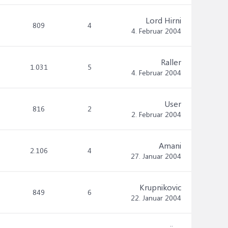
Lord Hirni
809
4
4. Februar 2004
Raller
1.031
5
4. Februar 2004
User
816
2
2. Februar 2004
Amani
2.106
4
27. Januar 2004
Krupnikovic
849
6
22. Januar 2004