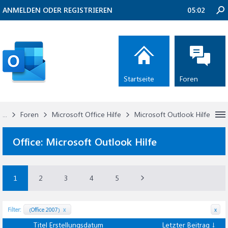
ANMELDEN ODER REGISTRIEREN
05:02
Startseite
Foren
...
Foren
Microsoft Office Hilfe
Microsoft Outlook Hilfe
Office:
Microsoft Outlook Hilfe
1
2
3
4
5
Filter:
(Office 2007)
x
x
Titel
Erstellungsdatum
Letzter Beitrag ↓