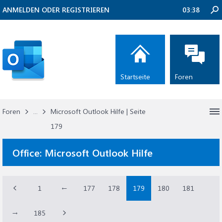
ANMELDEN ODER REGISTRIEREN
03:38
Startseite
Foren
Foren
...
Microsoft Outlook Hilfe | Seite
179
Office:
Microsoft Outlook Hilfe
1
←
177
178
179
180
181
→
185