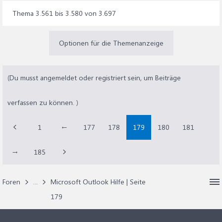
Thema 3.561 bis 3.580 von 3.697
Optionen für die Themenanzeige
(Du musst angemeldet oder registriert sein, um Beiträge
verfassen zu können. )
1
←
177
178
179
180
181
→
185
Foren
...
Microsoft Outlook Hilfe | Seite
179