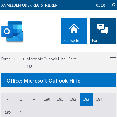
ANMELDEN ODER REGISTRIEREN
05:18
Startseite
Foren
Foren
...
Microsoft Outlook Hilfe | Seite
183
Office:
Microsoft Outlook Hilfe
1
←
180
181
182
183
184
185