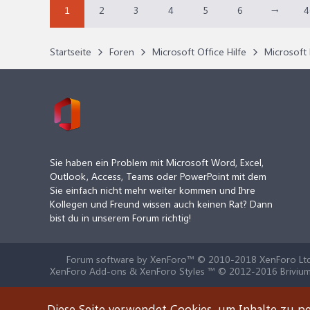
1
2
3
4
5
6
→
4
Startseite
Foren
Microsoft Office Hilfe
Microsoft 
Sie haben ein Problem mit Microsoft Word, Excel,
Outlook, Access, Teams oder PowerPoint mit dem
Sie einfach nicht mehr weiter kommen und Ihre
Kollegen und Freund wissen auch keinen Rat? Dann
bist du in unserem Forum richtig!
Forum software by XenForo™
© 2010-2018 XenForo Ltd
XenForo Add-ons & XenForo Styles ™ © 2012-2016 Brivium
Diese Seite verwendet Cookies, um Inhalte zu pe