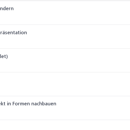
ändern
räsentation
let)
fekt in Formen nachbauen