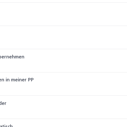
übernehmen
en in meiner PP
der
atisch