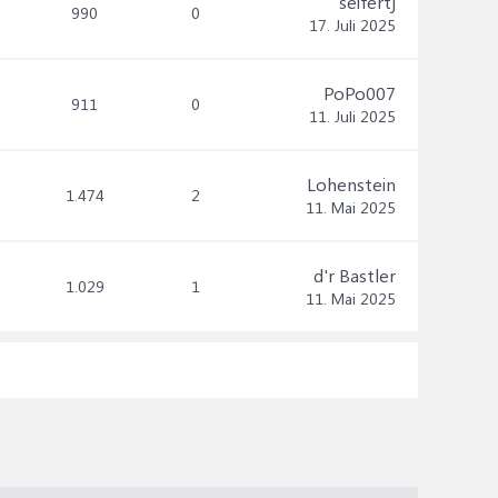
seifertj
990
0
17. Juli 2025
PoPo007
911
0
11. Juli 2025
Lohenstein
1.474
2
11. Mai 2025
d'r Bastler
1.029
1
11. Mai 2025