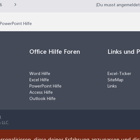
6
(Du musst angemeldet o
PowerPoint Hilfe
Office Hilfe Foren
Links und 
Word Hilfe
Excel-Ticker
Excel Hilfe
SiteMap
PowerPoint Hilfe
Links
Access Hilfe
Outlook Hilfe
.
 LLC.
rsonalisieren, diese deiner Erfahrung anzupassen und di