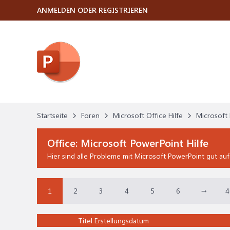
ANMELDEN ODER REGISTRIEREN
Startseite
Foren
Microsoft Office Hilfe
Microsoft 
Office:
Microsoft PowerPoint Hilfe
Hier sind alle Probleme mit Microsoft PowerPoint gut a
1
2
3
4
5
6
→
4
Titel
Erstellungsdatum