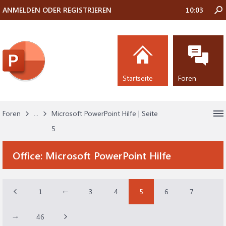
ANMELDEN ODER REGISTRIEREN
10:03
Startseite
Foren
Foren
...
Microsoft PowerPoint Hilfe | Seite
5
Office:
Microsoft PowerPoint Hilfe
1
←
3
4
5
6
7
→
46