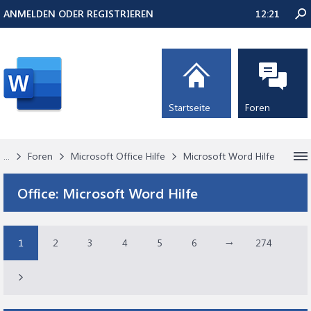
ANMELDEN ODER REGISTRIEREN
12:21
Startseite
Foren
...
Foren
Microsoft Office Hilfe
Microsoft Word Hilfe
Office:
Microsoft Word Hilfe
1
2
3
4
5
6
→
274