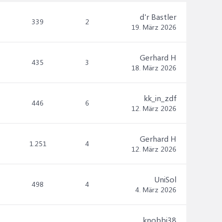
d'r Bastler
339
2
19. März 2026
Gerhard H
435
3
18. März 2026
kk_in_zdf
446
6
12. März 2026
Gerhard H
1.251
4
12. März 2026
UniSol
498
4
4. März 2026
knobbi38