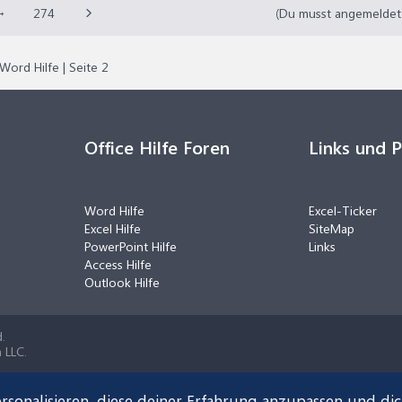
→
274
(Du musst angemeldet o
Word Hilfe | Seite 2
Office Hilfe Foren
Links und 
Word Hilfe
Excel-Ticker
Excel Hilfe
SiteMap
PowerPoint Hilfe
Links
Access Hilfe
Outlook Hilfe
.
 LLC.
rsonalisieren, diese deiner Erfahrung anzupassen und di