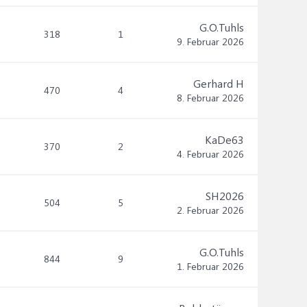
G.O.Tuhls
318
1
9. Februar 2026
Gerhard H
470
4
8. Februar 2026
KaDe63
370
2
4. Februar 2026
SH2026
504
5
2. Februar 2026
G.O.Tuhls
844
9
1. Februar 2026