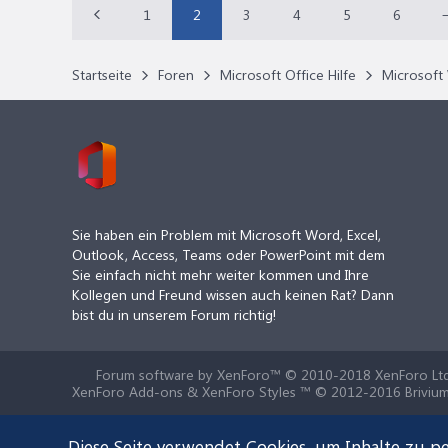
1
2
3
4
5
6
Startseite
Foren
Microsoft Office Hilfe
Microsoft 
Sie haben ein Problem mit Microsoft Word, Excel,
Outlook, Access, Teams oder PowerPoint mit dem
Sie einfach nicht mehr weiter kommen und Ihre
Kollegen und Freund wissen auch keinen Rat? Dann
bist du in unserem Forum richtig!
Forum software by XenForo™
© 2010-2018 XenForo Ltd
XenForo Add-ons & XenForo Styles ™ © 2012-2016 Brivium
Diese Seite verwendet Cookies, um Inhalte zu pe