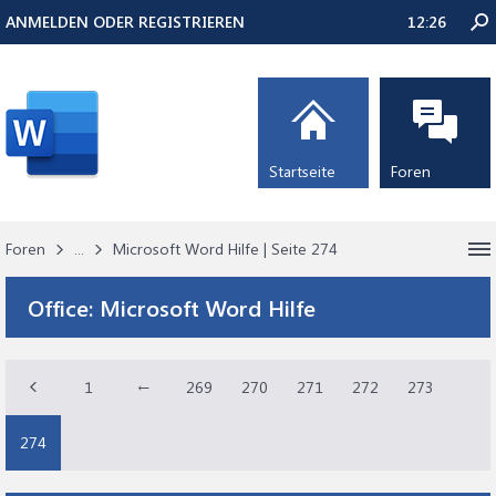
ANMELDEN ODER REGISTRIEREN
12:26
Startseite
Foren
Foren
...
Microsoft Word Hilfe | Seite 274
Office:
Microsoft Word Hilfe
1
←
269
270
271
272
273
274