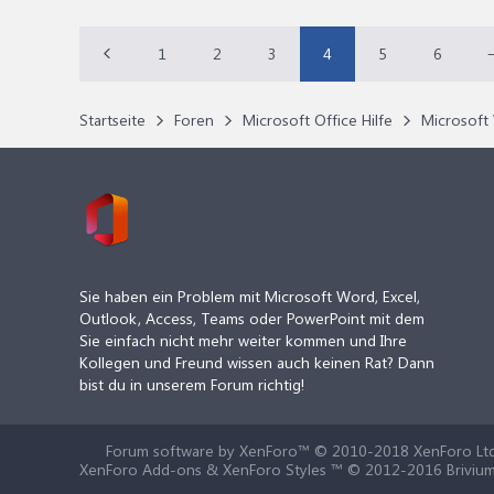
1
2
3
4
5
6
Startseite
Foren
Microsoft Office Hilfe
Microsoft 
Sie haben ein Problem mit Microsoft Word, Excel,
Outlook, Access, Teams oder PowerPoint mit dem
Sie einfach nicht mehr weiter kommen und Ihre
Kollegen und Freund wissen auch keinen Rat? Dann
bist du in unserem Forum richtig!
Forum software by XenForo™
© 2010-2018 XenForo Ltd
XenForo Add-ons & XenForo Styles ™ © 2012-2016 Brivium