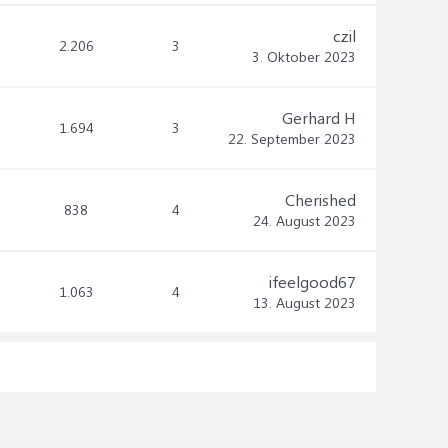
czil
2.206
3
3. Oktober 2023
Gerhard H
1.694
3
22. September 2023
Cherished
838
4
24. August 2023
ifeelgood67
1.063
4
13. August 2023