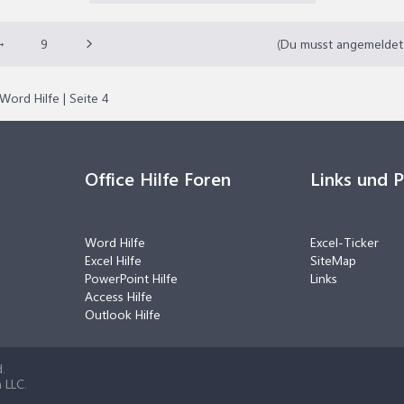
→
9
(Du musst angemeldet o
Word Hilfe | Seite 4
Office Hilfe Foren
Links und 
Word Hilfe
Excel-Ticker
Excel Hilfe
SiteMap
PowerPoint Hilfe
Links
Access Hilfe
Outlook Hilfe
.
 LLC.