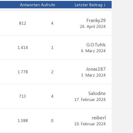
Antworten
Aufrufe
Letzter Beitrag ↓
Franky29
812
4
26. April 2024
G.O.Tuhls
1.414
1
6. März 2024
Jonas187
1.778
2
3. März 2024
Salodite
713
4
17. Februar 2024
reiberl
1.388
0
10. Februar 2024