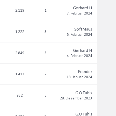
Gerhard H
2.119
1
7. Februar 2024
SoftMaus
1.222
3
5. Februar 2024
Gerhard H
2.849
3
4. Februar 2024
Frander
1.417
2
18. Januar 2024
G.O.Tuhls
932
5
28. Dezember 2023
G.O.Tuhls