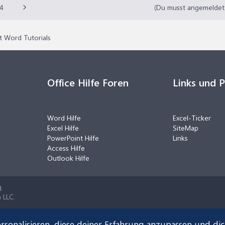
4
(Du musst angemeldet o
t Word Tutorials
Office Hilfe Foren
Links und 
Word Hilfe
Excel-Ticker
Excel Hilfe
SiteMap
PowerPoint Hilfe
Links
Access Hilfe
Outlook Hilfe
.
 LLC.
rsonalisieren, diese deiner Erfahrung anzupassen und di