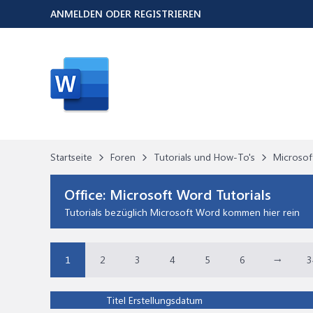
ANMELDEN ODER REGISTRIEREN
Startseite
Foren
Tutorials und How-To's
Microsof
Office:
Microsoft Word Tutorials
Tutorials bezüglich Microsoft Word kommen hier rein
1
2
3
4
5
6
→
3
Titel
Erstellungsdatum