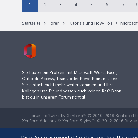
1
2
3
4
5
6
→
3
Startseite
Foren
Tutorials und How-To's
Microsof
Sie haben ein Problem mit Microsoft Word, Excel,
Outlook, Access, Teams oder PowerPoint mit dem
Sie einfach nicht mehr weiter kommen und Ihre
Kollegen und Freund wissen auch keinen Rat? Dann
bist du in unserem Forum richtig!
Forum software by XenForo™
© 2010-2018 XenForo Ltd
XenForo Add-ons & XenForo Styles ™ © 2012-2016 Brivium
Diese Seite verwendet Cookies, um Inhalte zu pe