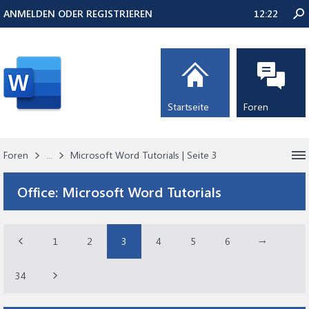
ANMELDEN ODER REGISTRIEREN
12:22
Startseite
Foren
Foren
...
Microsoft Word Tutorials | Seite 3
Office:
Microsoft Word Tutorials
1
2
3
4
5
6
→
34