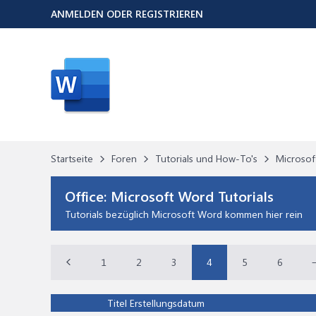
ANMELDEN ODER REGISTRIEREN
Startseite
Foren
Tutorials und How-To's
Microsoft
Office:
Microsoft Word Tutorials
Tutorials bezüglich Microsoft Word kommen hier rein
1
2
3
4
5
6
Titel
Erstellungsdatum