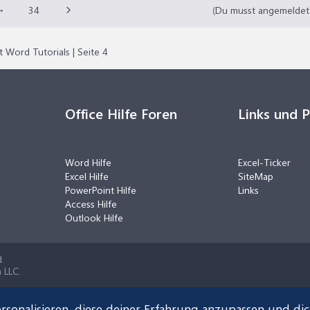
→
34
(Du musst angemeldet o
 Word Tutorials | Seite 4
Office Hilfe Foren
Links und 
Word Hilfe
Excel-Ticker
Excel Hilfe
SiteMap
PowerPoint Hilfe
Links
Access Hilfe
Outlook Hilfe
.
 LLC.
rsonalisieren, diese deiner Erfahrung anzupassen und di