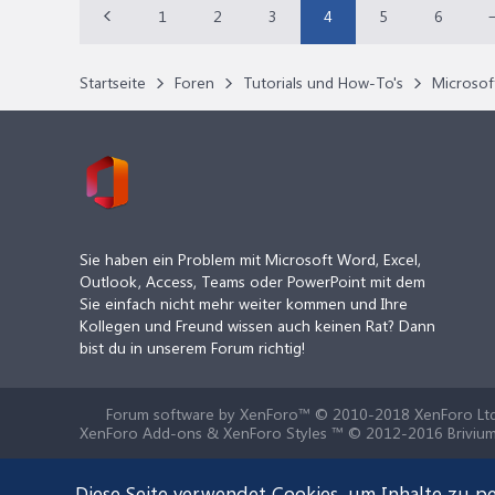
1
2
3
4
5
6
Startseite
Foren
Tutorials und How-To's
Microsoft
Sie haben ein Problem mit Microsoft Word, Excel,
Outlook, Access, Teams oder PowerPoint mit dem
Sie einfach nicht mehr weiter kommen und Ihre
Kollegen und Freund wissen auch keinen Rat? Dann
bist du in unserem Forum richtig!
Forum software by XenForo™
© 2010-2018 XenForo Ltd
XenForo Add-ons & XenForo Styles ™ © 2012-2016 Brivium
Diese Seite verwendet Cookies, um Inhalte zu pe