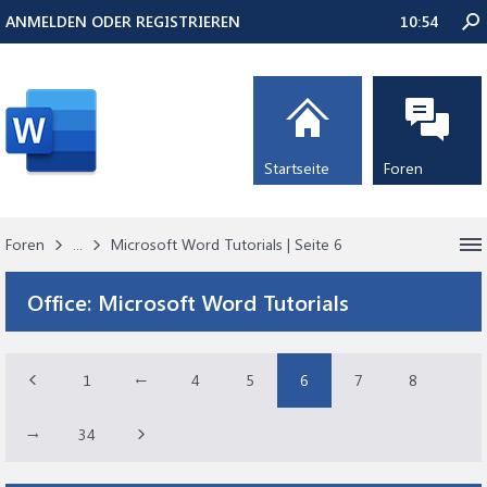
ANMELDEN ODER REGISTRIEREN
10:54
Startseite
Foren
Foren
...
Microsoft Word Tutorials | Seite 6
Office:
Microsoft Word Tutorials
1
←
4
5
6
7
8
→
34