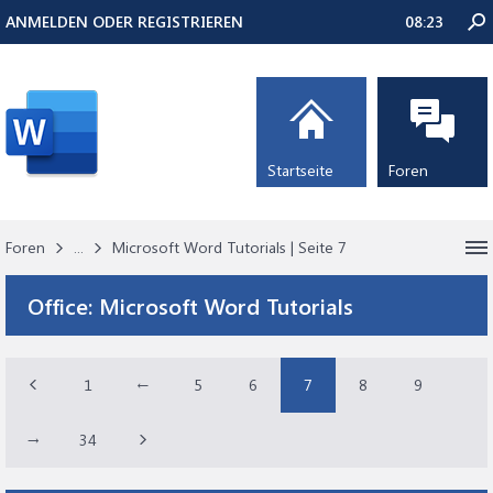
ANMELDEN ODER REGISTRIEREN
08:23
Startseite
Foren
Foren
...
Microsoft Word Tutorials | Seite 7
Office:
Microsoft Word Tutorials
1
←
5
6
7
8
9
→
34