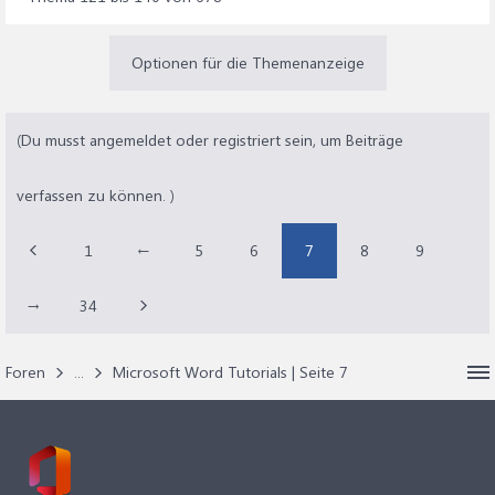
Optionen für die Themenanzeige
(Du musst angemeldet oder registriert sein, um Beiträge
verfassen zu können. )
1
←
5
6
7
8
9
→
34
Foren
...
Microsoft Word Tutorials | Seite 7