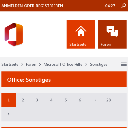
ANMELDEN ODER REGISTRIEREN
04:27
Startseite
Foren
Startseite
Foren
Microsoft Office Hilfe
Sonstiges
Office:
Sonstiges
1
2
3
4
5
6
→
28