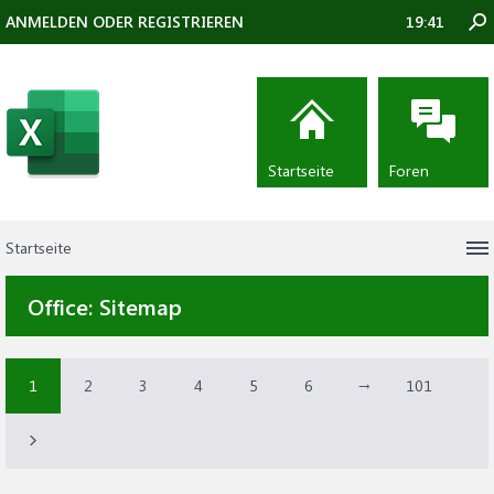
ANMELDEN ODER REGISTRIEREN
19:41
Startseite
Foren
Startseite
Office:
Sitemap
1
2
3
4
5
6
→
101