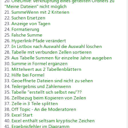
20.
OneDrive: Verknüpfung eines geteilten Ordners zu
"Meine Dateien" nicht möglich
21.
SummeWenn mit 2 Kriterien
22.
Suchen Ersetzen
23.
Anzeige von Tagen
24.
Formatierung
25.
Falsche Summe
26.
Hyperlink-Pfade verändert
27.
In Listbox nach Auswahl die Auswahl löschen
28.
Tabelle mit verbunden Zellen sortieren
29.
Aus Tabelle Summen für einzelne Jahre ausgeben
30.
Summe in Formel ergänzen
31.
Mittelwert aus 2 Tabellenblättern
32.
Hilfe bei Formel
33.
Geoeffnete Dateien sind nicht zu sehen
34.
Teilergebnis und Zählenwenn
35.
Tabelle "erstellt sich selbst neu"??
36.
Zellbezug beim Kopieren von Zeilen
37.
Zelle in 3 Teile splitten
38.
Off Topic - An die Moderatoren
39.
Excel Start
40.
Excel enthält seltsam kryptische Zeichen
41.
Ergebnisfehler im Diagramm