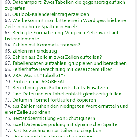
60.
Datenimport: Zwei Tabellen die gegenseitig auf sich
zugreifen
61.
Outlook-Kalendereintrag erzeugen
62.
Wie bekommt man bitte eine in Word geschriebene
Zeile in mehrere Spalten in Excel?
63.
Bedingte Formatierung: Vergleich Zellenwert auf
Listenelemente
64.
Zahlen mit Kommata trennen?
65.
zählen mit eindeutig
66.
Zahlen aus Zelle in zwei Zellen aufteilen?
67.
Tabellendaten aufzählen, gruppieren und berechnen
68.
Fehlerhafte Berechnung mit gesetztem Filter
69.
VBA: Was ist "Tabelle1"?
70.
Problem mit AGGREGAT
71.
Berechnung von Rufbereitschafts-Einsätzen
72.
Eine Datei und ein Tabellenblatt gleichzeitig füllen
73.
Datum in Formel fortlaufend kopieren
74.
aus Zahlenreihen den niedrigsten Wert ermitteln und
einer Zelle zuordnen
75.
Bestandsermittlung von Schüttgütern
76.
Excel Datenüberprüfung mit dynamischer Spalte
77.
Part-Bezeichnung nur teilweise eingeben
78.
Diagrammdaten dynamisch erzeugen