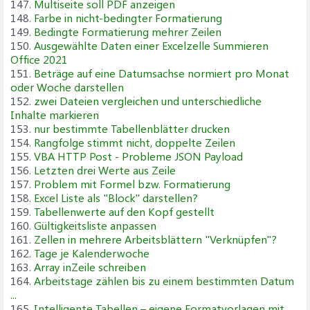
147.
Multiseite soll PDF anzeigen
148.
Farbe in nicht-bedingter Formatierung
149.
Bedingte Formatierung mehrer Zeilen
150.
Ausgewählte Daten einer Excelzelle Summieren
Office 2021
151.
Beträge auf eine Datumsachse normiert pro Monat
oder Woche darstellen
152.
zwei Dateien vergleichen und unterschiedliche
Inhalte markieren
153.
nur bestimmte Tabellenblätter drucken
154.
Rangfolge stimmt nicht, doppelte Zeilen
155.
VBA HTTP Post - Probleme JSON Payload
156.
Letzten drei Werte aus Zeile
157.
Problem mit Formel bzw. Formatierung
158.
Excel Liste als "Block" darstellen?
159.
Tabellenwerte auf den Kopf gestellt
160.
Gültigkeitsliste anpassen
161.
Zellen in mehrere Arbeitsblättern "Verknüpfen"?
162.
Tage je Kalenderwoche
163.
Array inZeile schreiben
164.
Arbeitstage zählen bis zu einem bestimmten Datum
...
165.
Intelligente Tabellen – eigene Formatvorlagen mit