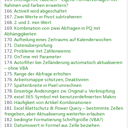
Rahmen und Farben erweitern?
166.
ActiveX wird abgeschaltet
167.
Zwei Werte in Pivot subtrahieren
168.
2. und 3. min-Wert
169.
Kombination von zwei Abfragen in PQ mit
Abhängigkeiten
170.
Aufteilung eines Zeitraums auf Kalenderwochen
171.
Datenüberprüfung
172.
Probleme mit Zählenwenns
173.
OnTime mit Parameter
174.
Autofilter bei Zelländerung automatisch aktualisieren
– ohne VBA
175.
Range der Abfrage erhöhen
176.
Arbeitsmappe schützen, Deaktiviren
177.
Spaltenbreite in Pixel umrechnen
178.
Einseitige Änderungen zw. Original u. Verknüpfung
179.
excel 365: Symbol mit benutzerdefinierten Makro
180.
Häufigkeit von Artikel Kombinationen
181.
Excel Blattschutz & Power Query – bestimmte Zellen
freigeben, aber Aktualisierung weiterhin erlauben
182.
bedingte Formatierung Schriftgröße (VBA?)
183.
Datumswert in Formel aus Zelle beziehen.