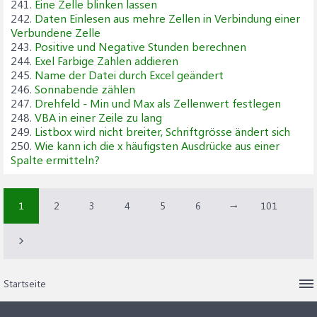
241.
Eine Zelle blinken lassen
242.
Daten Einlesen aus mehre Zellen in Verbindung einer
Verbundene Zelle
243.
Positive und Negative Stunden berechnen
244.
Exel Farbige Zahlen addieren
245.
Name der Datei durch Excel geändert
246.
Sonnabende zählen
247.
Drehfeld - Min und Max als Zellenwert festlegen
248.
VBA in einer Zeile zu lang
249.
Listbox wird nicht breiter, Schriftgrösse ändert sich
250.
Wie kann ich die x häufigsten Ausdrücke aus einer
Spalte ermitteln?
1
2
3
4
5
6
→
101
Startseite