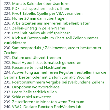
222.
Monats Kalender über Userform
223.
PDF nach speichern nicht öffnen
224.
Pivot Tabelle: Quelle per VBA verändern
225.
Höher 30 min dann übertragen
226.
Arbeitszeiten aus mehreren Tabellenblätter
227.
Zellen-Eintrag in Zellen-Name
228.
Excel mit Makro als Pdf speichern
229.
Klick auf Datenpunkt im Chart soll Zeilennummer
zurückliefern
230.
Summenprodukt / Zählenwenn, ausser bestimmter
Zeichen
231.
Datum und Uhrzeit trennen
232.
Excel Hyperlink automatisch generieren
233.
Pausenzeiten und Nachtzeiten
234.
Auswertung aus mehreren Registern erstellen (nur die
Gelbmarkierten oder mit Datum von akt. Woche)
235.
Positionsnummern Vergabe bei (Verbundene Zellen)
236.
Dropdown wortvorschläge
237.
Leere Zelle farblich füllen
238.
Schätzspiel auswerten
239.
Zeitdifferenz in Monaten wenn Zeitraum...
240.
VBA7, Declare Function FindWindow Lib