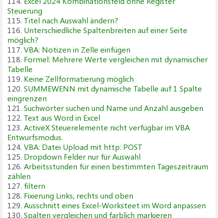
114.
Excel 2024 Kombinationsfeld ohne Register
Steuerung
115.
Titel nach Auswahl ändern?
116.
Unterschiedliche Spaltenbreiten auf einer Seite
möglich?
117.
VBA: Notizen in Zelle einfügen
118.
Formel: Mehrere Werte vergleichen mit dynamischer
Tabelle
119.
Keine Zellformatierung möglich
120.
SUMMEWENN mit dynamische Tabelle auf 1 Spalte
eingrenzen
121.
Suchwörter suchen und Name und Anzahl ausgeben
122.
Text aus Word in Excel
123.
ActiveX Steuerelemente nicht verfügbar im VBA
Entwurfsmodus.
124.
VBA: Datei Upload mit http: POST
125.
Dropdown Felder nur für Auswahl
126.
Arbeitsstunden für einen bestimmten Tageszeitraum
zählen
127.
filtern
128.
Fixierung Links, rechts und oben
129.
Ausschnitt eines Excel-Worksteet im Word anpassen
130.
Spalten vergleichen und farblich markieren