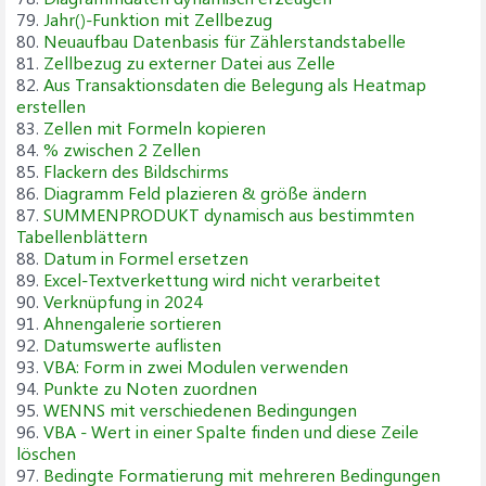
79.
Jahr()-Funktion mit Zellbezug
80.
Neuaufbau Datenbasis für Zählerstandstabelle
81.
Zellbezug zu externer Datei aus Zelle
82.
Aus Transaktionsdaten die Belegung als Heatmap
erstellen
83.
Zellen mit Formeln kopieren
84.
% zwischen 2 Zellen
85.
Flackern des Bildschirms
86.
Diagramm Feld plazieren & größe ändern
87.
SUMMENPRODUKT dynamisch aus bestimmten
Tabellenblättern
88.
Datum in Formel ersetzen
89.
Excel-Textverkettung wird nicht verarbeitet
90.
Verknüpfung in 2024
91.
Ahnengalerie sortieren
92.
Datumswerte auflisten
93.
VBA: Form in zwei Modulen verwenden
94.
Punkte zu Noten zuordnen
95.
WENNS mit verschiedenen Bedingungen
96.
VBA - Wert in einer Spalte finden und diese Zeile
löschen
97.
Bedingte Formatierung mit mehreren Bedingungen