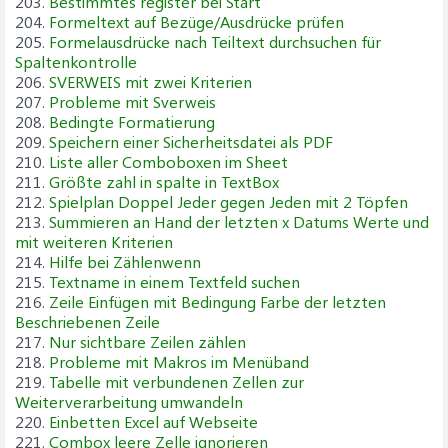
203.
Bestimmtes register bei Start
204.
Formeltext auf Bezüge/Ausdrücke prüfen
205.
Formelausdrücke nach Teiltext durchsuchen für
Spaltenkontrolle
206.
SVERWEIS mit zwei Kriterien
207.
Probleme mit Sverweis
208.
Bedingte Formatierung
209.
Speichern einer Sicherheitsdatei als PDF
210.
Liste aller Comboboxen im Sheet
211.
Größte zahl in spalte in TextBox
212.
Spielplan Doppel Jeder gegen Jeden mit 2 Töpfen
213.
Summieren an Hand der letzten x Datums Werte und
mit weiteren Kriterien
214.
Hilfe bei Zählenwenn
215.
Textname in einem Textfeld suchen
216.
Zeile Einfügen mit Bedingung Farbe der letzten
Beschriebenen Zeile
217.
Nur sichtbare Zeilen zählen
218.
Probleme mit Makros im Menüband
219.
Tabelle mit verbundenen Zellen zur
Weiterverarbeitung umwandeln
220.
Einbetten Excel auf Webseite
221.
Combox leere Zelle ignorieren