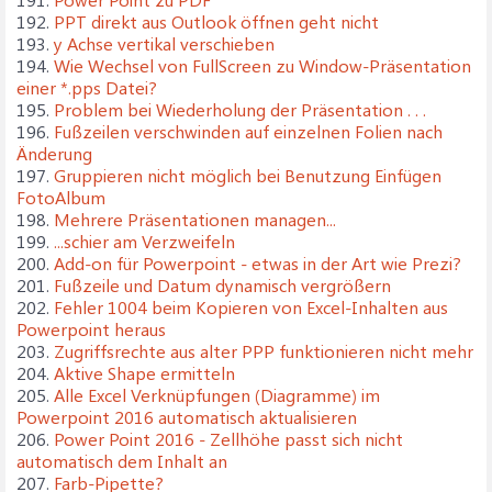
192.
PPT direkt aus Outlook öffnen geht nicht
193.
y Achse vertikal verschieben
194.
Wie Wechsel von FullScreen zu Window-Präsentation
einer *.pps Datei?
195.
Problem bei Wiederholung der Präsentation . . .
196.
Fußzeilen verschwinden auf einzelnen Folien nach
Änderung
197.
Gruppieren nicht möglich bei Benutzung Einfügen
FotoAlbum
198.
Mehrere Präsentationen managen...
199.
...schier am Verzweifeln
200.
Add-on für Powerpoint - etwas in der Art wie Prezi?
201.
Fußzeile und Datum dynamisch vergrößern
202.
Fehler 1004 beim Kopieren von Excel-Inhalten aus
Powerpoint heraus
203.
Zugriffsrechte aus alter PPP funktionieren nicht mehr
204.
Aktive Shape ermitteln
205.
Alle Excel Verknüpfungen (Diagramme) im
Powerpoint 2016 automatisch aktualisieren
206.
Power Point 2016 - Zellhöhe passt sich nicht
automatisch dem Inhalt an
207.
Farb-Pipette?