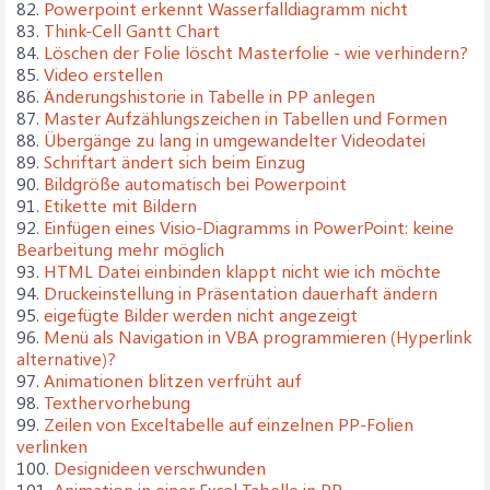
82.
Powerpoint erkennt Wasserfalldiagramm nicht
83.
Think-Cell Gantt Chart
84.
Löschen der Folie löscht Masterfolie - wie verhindern?
85.
Video erstellen
86.
Änderungshistorie in Tabelle in PP anlegen
87.
Master Aufzählungszeichen in Tabellen und Formen
88.
Übergänge zu lang in umgewandelter Videodatei
89.
Schriftart ändert sich beim Einzug
90.
Bildgröße automatisch bei Powerpoint
91.
Etikette mit Bildern
92.
Einfügen eines Visio-Diagramms in PowerPoint: keine
Bearbeitung mehr möglich
93.
HTML Datei einbinden klappt nicht wie ich möchte
94.
Druckeinstellung in Präsentation dauerhaft ändern
95.
eigefügte Bilder werden nicht angezeigt
96.
Menü als Navigation in VBA programmieren (Hyperlink
alternative)?
97.
Animationen blitzen verfrüht auf
98.
Texthervorhebung
99.
Zeilen von Exceltabelle auf einzelnen PP-Folien
verlinken
100.
Designideen verschwunden
101.
Animation in einer Excel Tabelle in PP