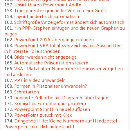
157.
Unsichtbaren Powerpoint AddIn
158.
Transparenter gradueller Verlauf einer Grafik
159.
Layout ändert sich automatisch
160.
Schriftgröße/Anzeigeformat ändert sich automatisch
161.
* in PPP-Graphen einfügen und die neuen Graphen zu
pages
162.
PowerPoint 2016 Übergänge einfügen
163.
PowerPoint VBA Inhaltsverzeichnis mit Abschnitten
in hinterste Folie schreiben
164.
Bilder werden nicht angezeigt
165.
Automatische Präsentation steuern
166.
VBA - Platzhalter Namen im Folienmaster vergeben
und auslesen
167.
PPT in Video umwandeln
168.
Formen in Platzhalter umwandeln?
169.
Schriftarten
170.
bedingte Zellfarbe auf Diagramm übertragen
171.
Komisches Formatierungsproblem
172.
Powerpoint Schrift in nebel auflösen
173.
PowerPoint zurück mit Klick
174.
Dringende Hilfe: Kleine Nummern auf Handzettel
Powerpoint plötzlich aufgetaucht