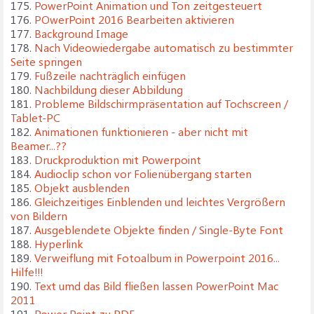
175.
PowerPoint Animation und Ton zeitgesteuert
176.
POwerPoint 2016 Bearbeiten aktivieren
177.
Background Image
178.
Nach Videowiedergabe automatisch zu bestimmter
Seite springen
179.
Fußzeile nachträglich einfügen
180.
Nachbildung dieser Abbildung
181.
Probleme Bildschirmpräsentation auf Tochscreen /
Tablet-PC
182.
Animationen funktionieren - aber nicht mit
Beamer...??
183.
Druckproduktion mit Powerpoint
184.
Audioclip schon vor Folienübergang starten
185.
Objekt ausblenden
186.
Gleichzeitiges Einblenden und leichtes Vergrößern
von Bildern
187.
Ausgeblendete Objekte finden / Single-Byte Font
188.
Hyperlink
189.
Verweiflung mit Fotoalbum in Powerpoint 2016...
Hilfe!!!
190.
Text umd das Bild fließen lassen PowerPoint Mac
2011
191.
Power Point zu PDF