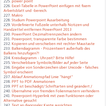
225.
power point
226.
Excel-Tabelle in PowerPoint einfügen mit fixem
Arbeitsblatt und -bereich.
227.
Makro
228.
Studium Powerpoint Ausarbeitung
229.
Vordefinierte Fußzeile unterhalb Notizen und
Handzettel entfernen PowerPoint 2013
230.
PowerPoint Dezimaltrennzeichen ändern
231.
Powerpoint, transparente Farbe bestimmen
232.
Kopieren und verschieben mit rechter Maustaste
233.
Balkendiagramm - Prozentwert außerhalb des
Balkens hinzufügen?!
234.
Kreisdiagramm - Uhrzeit? Bitte Hilfe!
235.
Verschiebbare Symbole/Bilder auf jeder Seite
236.
Eingabe von Sonderzeichen über Unicode - falsches
Symbol erscheint
237.
Ablauf Animationspfad Linie "hängt"
238.
PPT to PDF: Animationen
239.
PPT ist beschädigt/ Schriftarten sind geändert /
240.
Übernahme von fremden Folienmastern verhindern
241.
Powerpoint-Hyperlink mit zwei Funktionen oder
Alternative gesucht
242.
Text an diagonaler Kante ausrichten