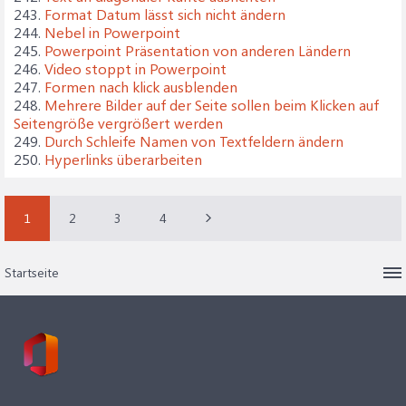
243.
Format Datum lässt sich nicht ändern
244.
Nebel in Powerpoint
245.
Powerpoint Präsentation von anderen Ländern
246.
Video stoppt in Powerpoint
247.
Formen nach klick ausblenden
248.
Mehrere Bilder auf der Seite sollen beim Klicken auf
Seitengröße vergrößert werden
249.
Durch Schleife Namen von Textfeldern ändern
250.
Hyperlinks überarbeiten
1
2
3
4
Startseite