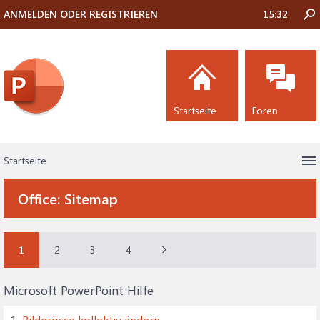
ANMELDEN ODER REGISTRIEREN
15:32
Startseite
Foren
Startseite
Office:
Sitemap
1
2
3
4
Microsoft PowerPoint Hilfe
1.
Bildgrösse kollektiv ändern