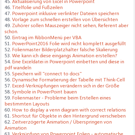
45.
Aktualisierung von Excel in Powerpoint
46.
Titelfolie und Fußzeilen
47.
Powerpoint inklusive verlinkter Dateien speichern
48.
Vorlage zum schnellen erstellen von Übersichten
49.
Zuhörer sollen Mauszeiger nicht sehen, Referent aber
schon.
50.
Eintrag im RibbonMenü per VBA
51.
PowerPoint2016 Folie wird nicht komplett ausgefüllt
52.
Folienmaster Bilderplatzhalter falsche Skalierung
53.
Wie kann ich diese eingangs Animation erstellen?
54.
Eine Exceldatei in Powerpoint einbetten und diese in
pdf wandeln
55.
Speichern will "connect to docs"
56.
Dynamische Formatierung der Tabelle mit Think-Cell
57.
Exced-Verknüpfungen verändern sich in der Größe
58.
Symbole in PowerPoint bauen
59.
Folienmaster - Probleme beim Erstellen eines
bestimmten Layouts
60.
How to display a venn diagram with correct relations
61.
Shortcut für Objekte in den Hintergrund verschieben
62.
Zeitverzögerte Animation / Überspringen von
Animation
63.
Verknüpfung von Powerpoint Folien - automatische