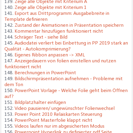
139.
Zeige alle Objekte mit Kriterium A
140.
Zeige alle Objekte mit Kriterium 1
141.
Export aus Drittprogramm: Ausgabebreite in
Template definieren
142.
Zustand der Animationen in Präsentation speichern
143.
Kommentar hinzufügen funktioniert nicht
144.
Schräger Text - siehe Bild
145.
Audiodatei verliert bei Einbettung in PP 2019 stark an
Qualität - Autokomprimierung?
146.
Eigenes Ribbon anpassen -> XML
147.
Anzeigedauern von folien einstellen und nutzen
funktioniert nicht
148.
Berechnungen in PowerPoint
149.
Bildschirmpräsentation aufnehmen - Probleme mit
dem Ton
150.
PowerPoint Vorlage - Welche Folie geht beim Öffnen
auf?
151.
Bildplatzhalter einfügen
152.
Video pausieren/ ungewünschter Folienwechsel
153.
Power Point 2010 Relaiskarten Steuerung
154.
PowerPoint Masterfolie klappt nicht
155.
Videos laufen nur im abgesicherten Modus
156.
Powerpoint Hyperlink zu definierter pdf Seite