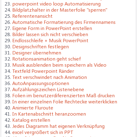
23.
powerpoint video loop Automatisierung
24.
Bildplatzhalter in der Masterfolie "sperren"
25.
Referentenansicht
26.
Automatische Formatierung des Firmennamens
27.
Eigene Form in PowerPoint erstellen
28.
Bilder lassen sich nicht verschieben
29.
Endlosschleife + Musik PowerPoint
30.
Designschriften festlegen
31.
Designer übernehmen
32.
Rotationsanimation geht schief
33.
Musik ausblenden beim speichern als Video
34.
Textfeld Powerpoint Ränder
35.
Text verschwindet nach Animation
36.
AutoAnpassungsoptionen
37.
Aufzählungszeichen Listenebene
38.
Folien im benutzerdiferenzierten Maß drucken
39.
In einer einzelnen Folie Rechtecke weiterklicken
40.
Animierte Fluroute
41.
In Kartenabschnitt heranzoomen
42.
Katalog erstellen
43.
Jedes Diagramm hat eigenen Verknüpfung
44.
excel vergrößert sich in PPT