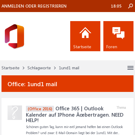
ANMELDEN ODER REGISTRIEREN
18:05
Startseite
Foren
Startseite
Schlagworte
1und1 mail
Office:
1und1 mail
Office 365 | Outlook
Thema
(Office 2016)
Kalender auf IPhone Ãœbertragen. NEED
HELP!
Schönen guten Tag, kann mir evtl jemand helfen bei einen Outlook
Problem? und zwar: E-Mail-Domain liegt bei der 1und1. Mit der...