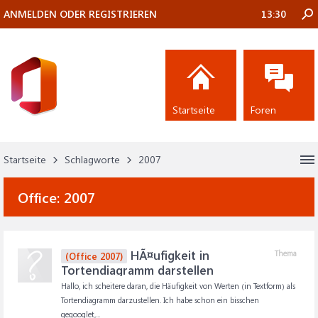
ANMELDEN ODER REGISTRIEREN
13:30
Startseite
Foren
Startseite
Schlagworte
2007
Office:
2007
HÃ¤ufigkeit in
Thema
(Office 2007)
Tortendiagramm darstellen
Hallo, ich scheitere daran, die Häufigkeit von Werten (in Textform) als
Tortendiagramm darzustellen. Ich habe schon ein bisschen
gegooglet,...