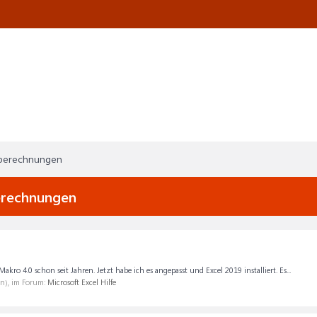
r berechnungen
berechnungen
 4.0 schon seit Jahren. Jetzt habe ich es angepasst und Excel 2019 installiert. Es...
en), im Forum:
Microsoft Excel Hilfe