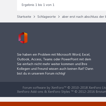
Ergebnis 1 bis 1 von 1
Startseite
Schlagworte
aber erst nach abschluss de
Sie haben ein Problem mit Microsoft Word, Excel,
Outlook, Access, Teams oder PowerPoint mit dem
Sie einfach nicht mehr weiter kommen und Ihre
Kollegen und Freund wissen auch keinen Rat? Dann
bist du in unserem Forum richtig!
Forum software by XenForo™
© 2010-2018 XenForo Ltd
XenForo Add-ons & XenForo Styles ™ © 2012-2016 Brivium