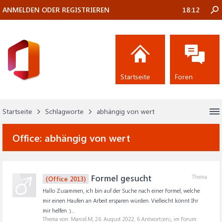
ANMELDEN ODER REGISTRIEREN
18:12
Startseite
Foren
Startseite
Schlagworte
abhängig von wert
Office:
abhängig von wert
Formel gesucht
Thema
(Office 2013)
Hallo Zusammen, ich bin auf der Suche nach einer Formel, welche
mir einen Haufen an Arbeit ersparen würden. Vielleicht könnt Ihr
mir helfen :)...
Thema von: Marcel.M,
26. August 2022
, 6 Antwort(en), im Forum: