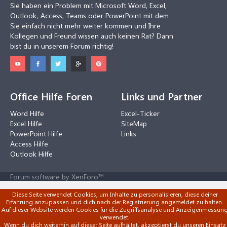
Sie haben ein Problem mit Microsoft Word, Excel,
Outlook, Access, Teams oder PowerPoint mit dem
Sie einfach nicht mehr weiter kommen und Ihre
Kollegen und Freund wissen auch keinen Rat? Dann
bist du in unserem Forum richtig!
Office Hilfe Foren
Links und Partner
Word Hilfe
Excel-Ticker
Excel Hilfe
SiteMap
PowerPoint Hilfe
Links
Access Hilfe
Outlook Hilfe
Forum software by XenForo™
Diese Seite verwendet Cookies, um Inhalte zu personalisieren, diese deiner
Erfahrung anzupassen und dich nach der Registrierung angemeldet zu halten.
Auf dieser Website werden Cookies für die Zugriffsanalyse und Anzeigenmessun
verwendet.
Wenn du dich weiterhin auf dieser Seite aufhältst, akzeptierst du unseren Einsatz