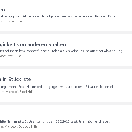
den
t abhängig vom Datum bilden. Im folgenden ein Beispiel zu meinem Problem: Datum...
osoft Excel Hilfe
gigkeit von anderen Spalten
hbares gefunden bzw. konnte für mein Problem auch keine Lösung aus einer Abwandlung...
soft Excel Hilfe
in Stückliste
ge, meine Excel-Herausforderung irgendwie zu knacken... Situation: Ich erstelle...
rum:
Microsoft Excel Hilfe
lter Termin ist z.B.: Veranstaltung1 am 28.2.2015 passt. Jetzt möchte ich aber...
um:
Microsoft Outlook Hilfe