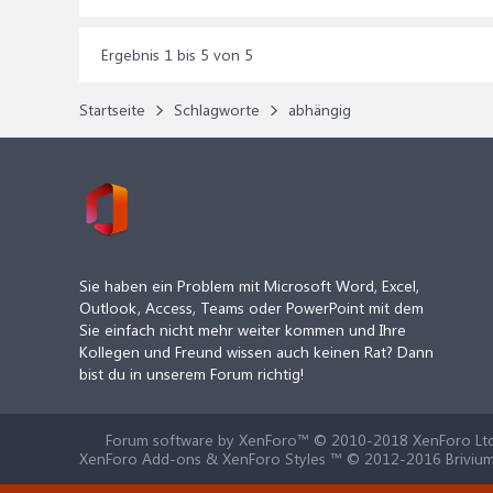
Ergebnis 1 bis 5 von 5
Startseite
Schlagworte
abhängig
Sie haben ein Problem mit Microsoft Word, Excel,
Outlook, Access, Teams oder PowerPoint mit dem
Sie einfach nicht mehr weiter kommen und Ihre
Kollegen und Freund wissen auch keinen Rat? Dann
bist du in unserem Forum richtig!
Forum software by XenForo™
© 2010-2018 XenForo Ltd
XenForo Add-ons & XenForo Styles ™ © 2012-2016 Brivium