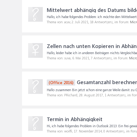
Mittelwert abhängig des Datums bil
Hallo, ich habe folgendes Problem: ich möchte den Mittelwer
Thema von: acav,
2. Juli 2021
, 18 Antwort(en), im Forum:
Micr
Zellen nach unten Kopieren in Abhän
Hallo, leider habe ich in anderen Beiträgen nichts Vergleic
Thema von: suva,
6. Mai 2021
, 7 Antwort(en), im Forum:
Micro
Gesamtanzahl berechnen 
(Office 2016)
Hallo zusammen Bin jetzt schon eine ganze Weile damit zu Gan
Thema von: PRichard,
28. August 2017
, 1 Antwort(en), im Fo
Termin in Abhängigkeit
Hi, ich habe folgendes Problem in Outlook 2013: Ein frei gewäh
Thema von: woiffi,
17. November 2014
, 0 Antwort(en), im For