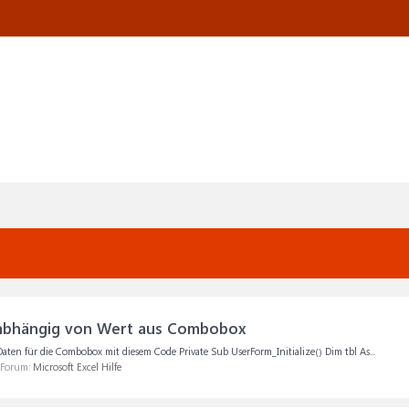
n abhängig von Wert aus Combobox
Daten für die Combobox mit diesem Code Private Sub UserForm_Initialize() Dim tbl As...
m Forum:
Microsoft Excel Hilfe