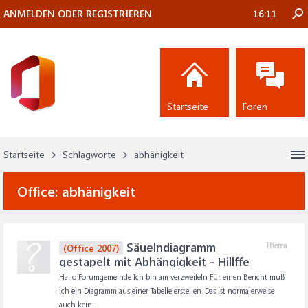
ANMELDEN ODER REGISTRIEREN
16:11
Startseite
Foren
Startseite
Schlagworte
abhänigkeit
Office:
abhänigkeit
Säuelndiagramm
Thema
(Office 2007)
gestapelt mit Abhängigkeit - Hillffe
Hallo Forumgemeinde Ich bin am verzweifeln Für einen Bericht muß
ich ein Diagramm aus einer Tabelle erstellen. Das ist normalerweise
auch kein...