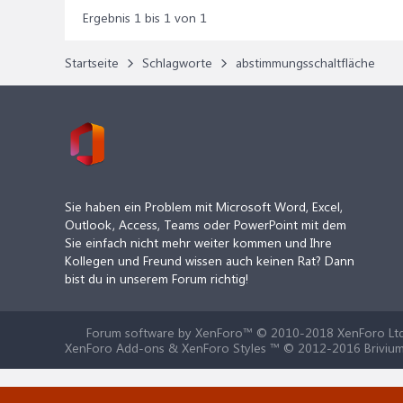
Ergebnis 1 bis 1 von 1
Startseite
Schlagworte
abstimmungsschaltfläche
Sie haben ein Problem mit Microsoft Word, Excel,
Outlook, Access, Teams oder PowerPoint mit dem
Sie einfach nicht mehr weiter kommen und Ihre
Kollegen und Freund wissen auch keinen Rat? Dann
bist du in unserem Forum richtig!
Forum software by XenForo™
© 2010-2018 XenForo Ltd
XenForo Add-ons & XenForo Styles ™ © 2012-2016 Brivium