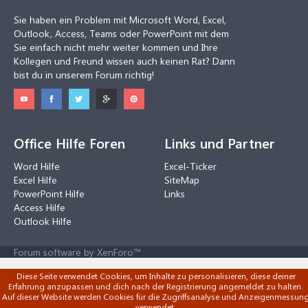
Sie haben ein Problem mit Microsoft Word, Excel,
Outlook, Access, Teams oder PowerPoint mit dem
Sie einfach nicht mehr weiter kommen und Ihre
Kollegen und Freund wissen auch keinen Rat? Dann
bist du in unserem Forum richtig!
Office Hilfe Foren
Links und Partner
Word Hilfe
Excel-Ticker
Excel Hilfe
SiteMap
PowerPoint Hilfe
Links
Access Hilfe
Outlook Hilfe
Forum software by XenForo™
Diese Seite verwendet Cookies, um Inhalte zu personalisieren, diese deiner
Erfahrung anzupassen und dich nach der Registrierung angemeldet zu halten.
Auf dieser Website werden Cookies für die Zugriffsanalyse und Anzeigenmessun
verwendet.