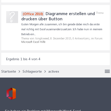
Diagramme erstellen und
Thema
(Office 2010)
drucken über Button
Guten Morgen alle zusammen, ich bin gerade dabei mich das erste
mal richtig mit Excel auseinanderzusetzen. Ich habe nun in meinem
Betrieb ein...
Thema von: kingkiweed,
8. Dezember 2015
, 0 Antwort(en), im Forum:
Microsoft Excel Hilfe
Ergebnis 1 bis 4 von 4
Startseite
Schlagworte
activex
Sie haben ein Problem mit Microsoft Word, Excel,