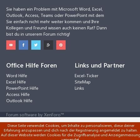
Sie haben ein Problem mit Microsoft Word, Excel,
Outlook, Access, Teams oder PowerPoint mit dem
Sie einfach nicht mehr weiter kommen und Ihre
Kollegen und Freund wissen auch keinen Rat? Dann
bist du in unserem Forum richtig!
Office Hilfe Foren
Links und Partner
Word Hilfe
Excel-Ticker
Excel Hilfe
SiteMap
PowerPoint Hilfe
Links
Access Hilfe
Outlook Hilfe
Forum software by XenForo™
Diese Seite verwendet Cookies, um Inhalte zu personalisieren, diese deiner
Erfahrung anzupassen und dich nach der Registrierung angemeldet zu halten.
Auf dieser Website werden Cookies für die Zugriffsanalyse und Anzeigenmessun
verwendet.