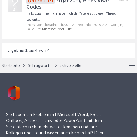
Ergänzung eines VBA-
(Office 2013)
Codes
Hallo zusammen, ich habe mich der Tabelle aus diesem Thread
bedient:...
Thema von: thebadhabbit2001,
21. September 2015
, 2 Antwort(en),
im Forum:
Microsoft Excel Hilfe
Ergebnis 1 bis 4 von 4
Startseite
Schlagworte
aktive zelle
Sie haben ein Problem mit Microsoft Word, Excel,
Outlook, Access, Teams oder PowerPoint mit dem
Sie einfach nicht mehr weiter kommen und Ihre
Kollegen und Freund wissen auch keinen Rat? Dann