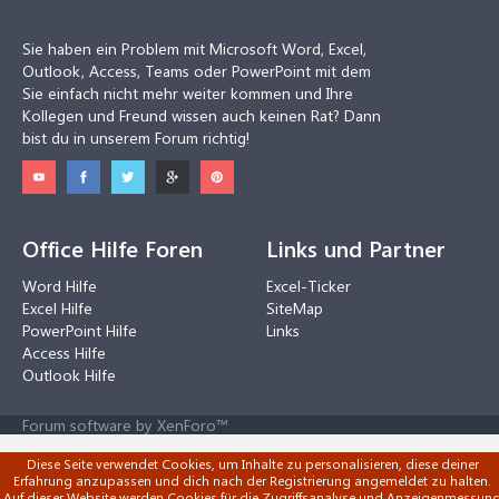
Sie haben ein Problem mit Microsoft Word, Excel,
Outlook, Access, Teams oder PowerPoint mit dem
Sie einfach nicht mehr weiter kommen und Ihre
Kollegen und Freund wissen auch keinen Rat? Dann
bist du in unserem Forum richtig!
Office Hilfe Foren
Links und Partner
Word Hilfe
Excel-Ticker
Excel Hilfe
SiteMap
PowerPoint Hilfe
Links
Access Hilfe
Outlook Hilfe
Forum software by XenForo™
Diese Seite verwendet Cookies, um Inhalte zu personalisieren, diese deiner
Erfahrung anzupassen und dich nach der Registrierung angemeldet zu halten.
Auf dieser Website werden Cookies für die Zugriffsanalyse und Anzeigenmessun