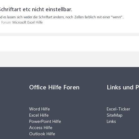
chriftart etc nicht einstellbar.
s lassen sich weder die Schriftart ändern, noch Zellen farblich mit einer "wenn"...
m Forum:
Microsoft Excel Hilfe
Office Hilfe Foren
Links und 
Word Hilfe
Excel-Ticker
Excel Hilfe
SiteMap
PowerPoint Hilfe
Links
Access Hilfe
Outlook Hilfe