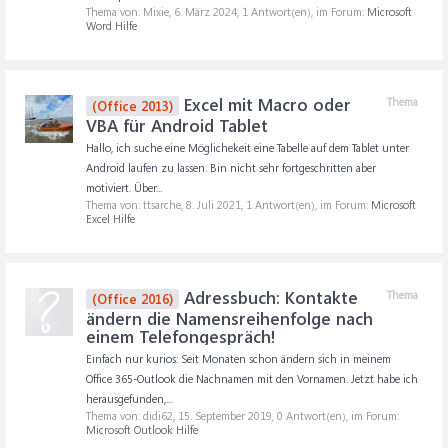
Thema von: Mixie,
6. März 2024
, 1 Antwort(en), im Forum:
Microsoft
Word Hilfe
Excel mit Macro oder
Thema
(Office 2013)
VBA für Android Tablet
Hallo, ich suche eine Möglichekeit eine Tabelle auf dem Tablet unter
Android laufen zu lassen. Bin nicht sehr fortgeschritten aber
motiviert. Über...
Thema von: ttsarche,
8. Juli 2021
, 1 Antwort(en), im Forum:
Microsoft
Excel Hilfe
Adressbuch: Kontakte
Thema
(Office 2016)
ändern die Namensreihenfolge nach
einem Telefongespräch!
Einfach nur kurios: Seit Monaten schon ändern sich in meinem
Office 365-Outlook die Nachnamen mit den Vornamen. Jetzt habe ich
herausgefunden,...
Thema von: didi62,
15. September 2019
, 0 Antwort(en), im Forum:
Microsoft Outlook Hilfe