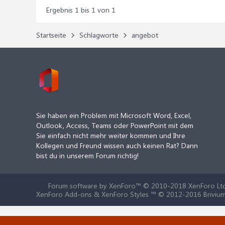
Ergebnis 1 bis 1 von 1
Startseite
Schlagworte
angebot
Sie haben ein Problem mit Microsoft Word, Excel,
Outlook, Access, Teams oder PowerPoint mit dem
Sie einfach nicht mehr weiter kommen und Ihre
Kollegen und Freund wissen auch keinen Rat? Dann
bist du in unserem Forum richtig!
Forum software by XenForo™
© 2010-2018 XenForo Ltd
XenForo Add-ons & XenForo Styles ™ © 2012-2016 Brivium