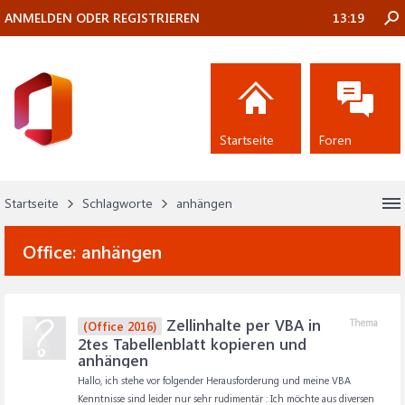
ANMELDEN ODER REGISTRIEREN
13:19
Startseite
Foren
Startseite
Schlagworte
anhängen
Office:
anhängen
Zellinhalte per VBA in
Thema
(Office 2016)
2tes Tabellenblatt kopieren und
anhängen
Hallo, ich stehe vor folgender Herausforderung und meine VBA
Kenntnisse sind leider nur sehr rudimentär : Ich möchte aus diversen