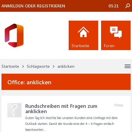
ANMELDEN ODER REGISTRIEREN
05:21
Startseite
Foren
Startseite
Schlagworte
anklicken
Office:
anklicken
Rundschreiben mit Fragen zum
Thema
anklicken
Guten Tag Ich möchte bei unseren Kunden eine Umfrage mit dem
Outlook starten. Damit der Kunde eine der 4 – 6 Fragen einfach
beantworten...