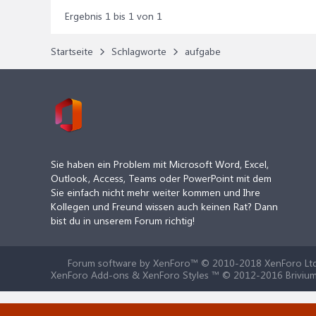
Ergebnis 1 bis 1 von 1
Startseite
Schlagworte
aufgabe
Sie haben ein Problem mit Microsoft Word, Excel,
Outlook, Access, Teams oder PowerPoint mit dem
Sie einfach nicht mehr weiter kommen und Ihre
Kollegen und Freund wissen auch keinen Rat? Dann
bist du in unserem Forum richtig!
Forum software by XenForo™
© 2010-2018 XenForo Ltd
XenForo Add-ons & XenForo Styles ™ © 2012-2016 Brivium