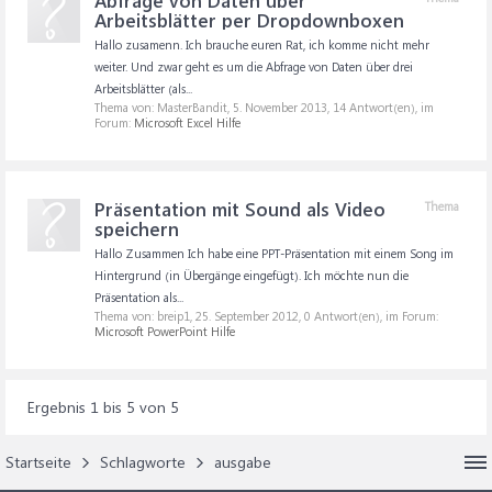
Abfrage von Daten über
Arbeitsblätter per Dropdownboxen
Hallo zusamenn. Ich brauche euren Rat, ich komme nicht mehr
weiter. Und zwar geht es um die Abfrage von Daten über drei
Arbeitsblätter (als...
Thema von: MasterBandit,
5. November 2013
, 14 Antwort(en), im
Forum:
Microsoft Excel Hilfe
Präsentation mit Sound als Video
Thema
speichern
Hallo Zusammen Ich habe eine PPT-Präsentation mit einem Song im
Hintergrund (in Übergänge eingefügt). Ich möchte nun die
Präsentation als...
Thema von: breip1,
25. September 2012
, 0 Antwort(en), im Forum:
Microsoft PowerPoint Hilfe
Ergebnis 1 bis 5 von 5
Startseite
Schlagworte
ausgabe