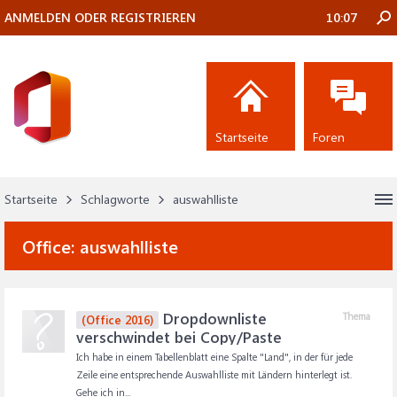
ANMELDEN ODER REGISTRIEREN
10:07
Startseite
Foren
Startseite
Schlagworte
auswahlliste
Office:
auswahlliste
Dropdownliste
Thema
(Office 2016)
verschwindet bei Copy/Paste
Ich habe in einem Tabellenblatt eine Spalte "Land", in der für jede
Zeile eine entsprechende Auswahlliste mit Ländern hinterlegt ist.
Gehe ich in...