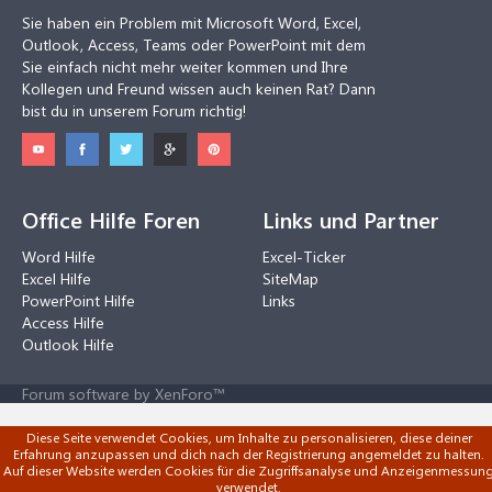
Sie haben ein Problem mit Microsoft Word, Excel,
Outlook, Access, Teams oder PowerPoint mit dem
Sie einfach nicht mehr weiter kommen und Ihre
Kollegen und Freund wissen auch keinen Rat? Dann
bist du in unserem Forum richtig!
Office Hilfe Foren
Links und Partner
Word Hilfe
Excel-Ticker
Excel Hilfe
SiteMap
PowerPoint Hilfe
Links
Access Hilfe
Outlook Hilfe
Forum software by XenForo™
Diese Seite verwendet Cookies, um Inhalte zu personalisieren, diese deiner
Erfahrung anzupassen und dich nach der Registrierung angemeldet zu halten.
Auf dieser Website werden Cookies für die Zugriffsanalyse und Anzeigenmessun
verwendet.