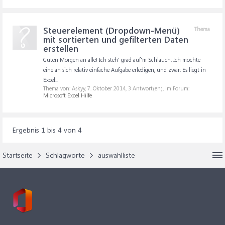
Steuerelement (Dropdown-Menü)
Thema
mit sortierten und gefilterten Daten
erstellen
Guten Morgen an alle! Ich steh' grad auf'm Schlauch. Ich möchte
eine an sich relativ einfache Aufgabe erledigen, und zwar: Es liegt in
Excel...
Thema von: Askyy,
7. Oktober 2014
, 3 Antwort(en), im Forum:
Microsoft Excel Hilfe
Ergebnis 1 bis 4 von 4
Startseite
Schlagworte
auswahlliste