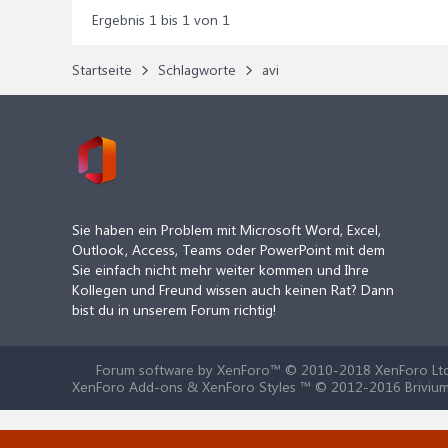
Ergebnis 1 bis 1 von 1
Startseite
Schlagworte
avi
Sie haben ein Problem mit Microsoft Word, Excel,
Outlook, Access, Teams oder PowerPoint mit dem
Sie einfach nicht mehr weiter kommen und Ihre
Kollegen und Freund wissen auch keinen Rat? Dann
bist du in unserem Forum richtig!
Forum software by XenForo™
© 2010-2018 XenForo Ltd
XenForo Add-ons & XenForo Styles ™ © 2012-2016 Brivium