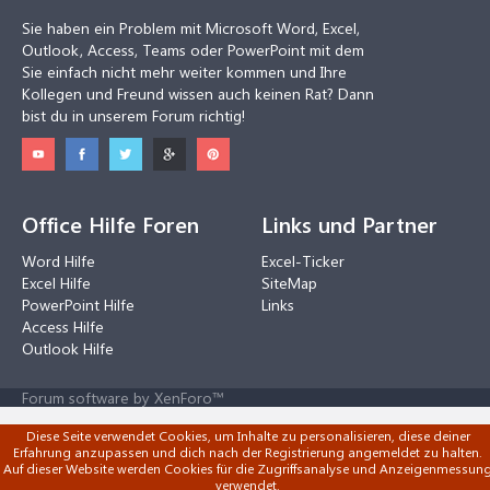
Sie haben ein Problem mit Microsoft Word, Excel,
Outlook, Access, Teams oder PowerPoint mit dem
Sie einfach nicht mehr weiter kommen und Ihre
Kollegen und Freund wissen auch keinen Rat? Dann
bist du in unserem Forum richtig!
Office Hilfe Foren
Links und Partner
Word Hilfe
Excel-Ticker
Excel Hilfe
SiteMap
PowerPoint Hilfe
Links
Access Hilfe
Outlook Hilfe
Forum software by XenForo™
Diese Seite verwendet Cookies, um Inhalte zu personalisieren, diese deiner
Erfahrung anzupassen und dich nach der Registrierung angemeldet zu halten.
Auf dieser Website werden Cookies für die Zugriffsanalyse und Anzeigenmessun
verwendet.