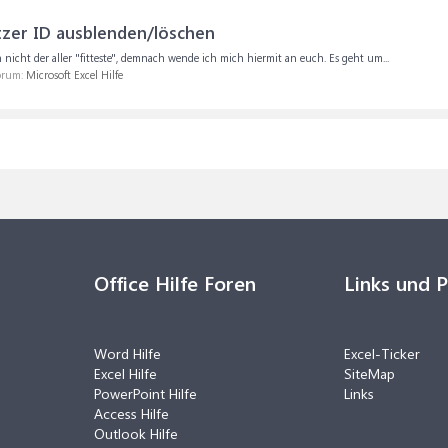
zer ID ausblenden/löschen
icht der aller "fitteste", demnach wende ich mich hiermit an euch. Es geht um...
Forum:
Microsoft Excel Hilfe
Office Hilfe Foren
Links und 
Word Hilfe
Excel-Ticker
Excel Hilfe
SiteMap
PowerPoint Hilfe
Links
Access Hilfe
Outlook Hilfe